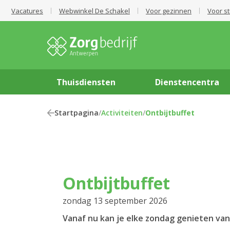
Vacatures
Webwinkel De Schakel
Voor gezinnen
Voor s
Thuisdiensten
Dienstencentra
Startpagina
/
Activiteiten
/
Ontbijtbuffet
Ontbijtbuffet
zondag 13 september 2026
Vanaf nu kan je elke zondag genieten van 