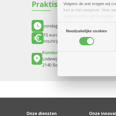
Praktisch
Volgens de wet mogen wij cook
kan je niet weigeren. Voor 
geplaatst door derde partije
(geanonimiseerd) gebruik va
Toestemmingsselectie
zondag 13 september 2026
09.00 uur 
combineren met andere inform
Noodzakelijke cookies
15 euro
Inschrijven noodzakelijk
Kombine Boelaer (dienstencentrum
Lodewijk van Berckenlaan 361 G 01
2140 Borgerhout
Onze diensten
Onze innova