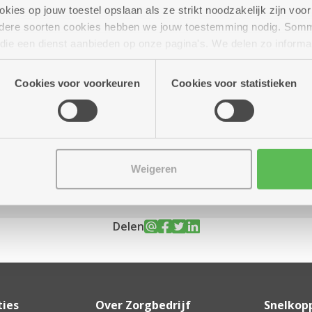
ies op jouw toestel opslaan als ze strikt noodzakelijk zijn voor 
andere soorten cookies hebben we jouw toestemming nodig. Som
n die een dienst aanbieden op onze pagina's. We delen zo informa
n onze site voor social media, advertenties en analyse. Deze p
tot 11.00 uur
atie die je aan hen verstrekte.
Cookies voor voorkeuren
Cookies voor statistieken
)
Weigeren
Delen
ties
Over Zorgbedrijf
Snelkop