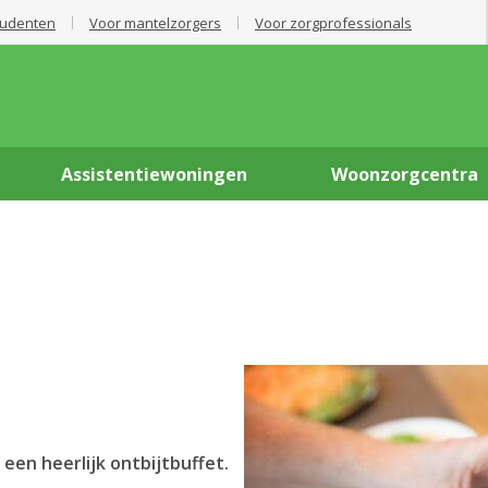
tudenten
Voor mantelzorgers
Voor zorgprofessionals
Assistentiewoningen
Woonzorgcentra
een heerlijk ontbijtbuffet.