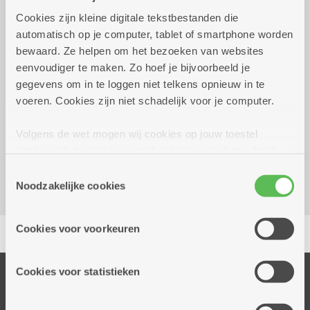
Cookies zijn kleine digitale tekstbestanden die
dinsdag 20 oktober 2026
12.00 uur tot 14.00 uur
automatisch op je computer, tablet of smartphone worden
bewaard. Ze helpen om het bezoeken van websites
Enkel tarief
eenvoudiger te maken. Zo hoef je bijvoorbeeld je
Inschrijven noodzakelijk
gegevens om in te loggen niet telkens opnieuw in te
voeren. Cookies zijn niet schadelijk voor je computer.
Reserveer vervoer
Volgens de wet mogen wij cookies op jouw toestel
Kombine Boelaer (dienstencentrum)
opslaan als ze strikt noodzakelijk zijn voor het gebruik
Lodewijk van Berckenlaan 361 G 01
van de site, dat kan je niet weigeren. Voor andere soorten
2140 Borgerhout
Toestemmingsselectie
cookies hebben we jouw toestemming nodig. Sommige
Noodzakelijke cookies
cookies worden geplaatst door derde partijen die een
dienst aanbieden op onze pagina's. We delen zo
Delen
Cookies voor voorkeuren
informatie over jouw (geanonimiseerd) gebruik van onze
site voor social media, advertenties en analyse. Deze
partners kunnen deze gegevens combineren met andere
Cookies voor statistieken
Onze diensten
informatie die je aan hen verstrekte.
Thuisdiensten