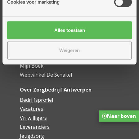
Cookies voor marketing
Dienstencentra
Assistentiewoningen
Woonzorgcentra
Alles toestaan
Financieel comfort
Mijn Zorgbedrijf
Weigeren
Onze innovaties
Mijn Boek
Webwinkel De Schakel
Over Zorgbedrijf Antwerpen
Bedrijfsprofiel
Vacatures
Naar boven
Vrijwilligers
Leveranciers
Jeugdzorg