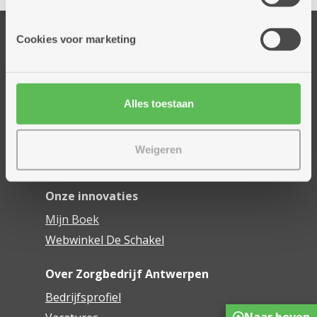
informatie die je aan hen verstrekte.
Onze diensten
Cookies voor marketing
Thuisdiensten
Dienstencentra
Assistentiewoningen
Alles toestaan
Woonzorgcentra
Financieel comfort
Weigeren
Mijn Zorgbedrijf
Onze innovaties
Mijn Boek
Webwinkel De Schakel
Over Zorgbedrijf Antwerpen
Bedrijfsprofiel
Naar boven