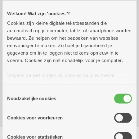
Welkom! Wat zijn ‘cookies’?
Praktisch
Cookies zijn kleine digitale tekstbestanden die
automatisch op je computer, tablet of smartphone worden
bewaard. Ze helpen om het bezoeken van websites
dinsdag 22 september
14.30 uur tot 16.30
eenvoudiger te maken. Zo hoef je bijvoorbeeld je
2026
uur
gegevens om in te loggen niet telkens opnieuw in te
5 euro
voeren. Cookies zijn niet schadelijk voor je computer.
Inschrijven noodzakelijk
Volgens de wet mogen wij cookies op jouw toestel
Reserveer vervoer
opslaan als ze strikt noodzakelijk zijn voor het gebruik
van de site, dat kan je niet weigeren. Voor andere soorten
Kombine Boelaer (dienstencentrum)
Toestemmingsselectie
cookies hebben we jouw toestemming nodig. Sommige
Noodzakelijke cookies
Lodewijk van Berckenlaan 361 G 01
cookies worden geplaatst door derde partijen die een
2140 Borgerhout
dienst aanbieden op onze pagina's. We delen zo
Cookies voor voorkeuren
informatie over jouw (geanonimiseerd) gebruik van onze
site voor social media, advertenties en analyse. Deze
Delen
partners kunnen deze gegevens combineren met andere
Cookies voor statistieken