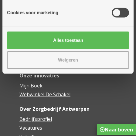
Onze diensten
Cookies voor marketing
Thuisdiensten
Dienstencentra
Assistentiewoningen
Alles toestaan
Woonzorgcentra
Financieel comfort
Weigeren
Mijn Zorgbedrijf
Onze innovaties
Mijn Boek
Webwinkel De Schakel
Over Zorgbedrijf Antwerpen
Bedrijfsprofiel
Vacatures
Naar boven