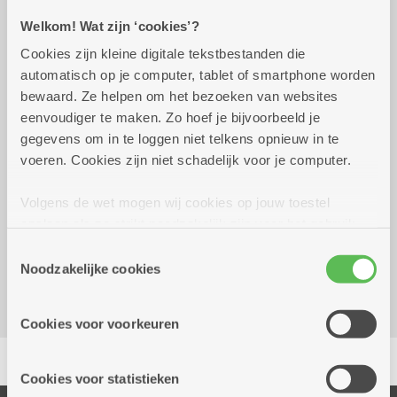
Welkom! Wat zijn ‘cookies’?
Praktisch
Cookies zijn kleine digitale tekstbestanden die
automatisch op je computer, tablet of smartphone worden
bewaard. Ze helpen om het bezoeken van websites
vrijdag 23 oktober 2026
14.00 uur tot 17.00 uur
eenvoudiger te maken. Zo hoef je bijvoorbeeld je
gegevens om in te loggen niet telkens opnieuw in te
18 euro - vooraf inschrijven noodzakelijk
voeren. Cookies zijn niet schadelijk voor je computer.
Volgens de wet mogen wij cookies op jouw toestel
Reserveer vervoer
opslaan als ze strikt noodzakelijk zijn voor het gebruik
Dienstencentrum De Brem
van de site, dat kan je niet weigeren. Voor andere soorten
Toestemmingsselectie
Zwaantjeslei 87
cookies hebben we jouw toestemming nodig. Sommige
Noodzakelijke cookies
2170 Merksem
cookies worden geplaatst door derde partijen die een
dienst aanbieden op onze pagina's. We delen zo
Cookies voor voorkeuren
informatie over jouw (geanonimiseerd) gebruik van onze
Delen
site voor social media, advertenties en analyse. Deze
partners kunnen deze gegevens combineren met andere
Cookies voor statistieken
informatie die je aan hen verstrekte.