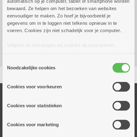
automatisch op je computer, tablet of smartphone worden
dinsdag 13 oktober 2026
14.00 uur tot 16.30 uur
bewaard. Ze helpen om het bezoeken van websites
€ 5,30
eenvoudiger te maken. Zo hoef je bijvoorbeeld je
gegevens om in te loggen niet telkens opnieuw in te
voeren. Cookies zijn niet schadelijk voor je computer.
Dienstencentrum Valaar
Dichtersstraat 115
Volgens de wet mogen wij cookies op jouw toestel
2610 Wilrijk
opslaan als ze strikt noodzakelijk zijn voor het gebruik
van de site, dat kan je niet weigeren. Voor andere soorten
Toestemmingsselectie
cookies hebben we jouw toestemming nodig. Sommige
Noodzakelijke cookies
Delen
cookies worden geplaatst door derde partijen die een
dienst aanbieden op onze pagina's. We delen zo
Cookies voor voorkeuren
informatie over jouw (geanonimiseerd) gebruik van onze
Onze diensten
site voor social media, advertenties en analyse. Deze
Thuisdiensten
partners kunnen deze gegevens combineren met andere
Cookies voor statistieken
informatie die je aan hen verstrekte.
Dienstencentra
Assistentiewoningen
Cookies voor marketing
Woonzorgcentra