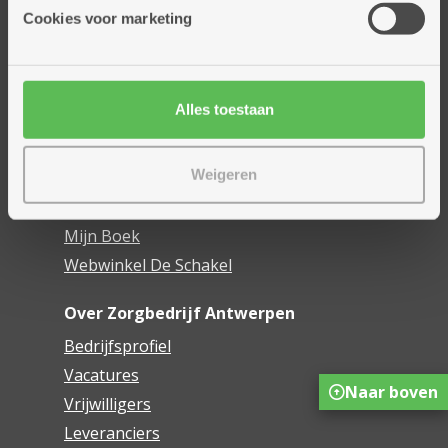
Thuisdiensten
Cookies voor marketing
Dienstencentra
Assistentiewoningen
Woonzorgcentra
Alles toestaan
Financieel comfort
Mijn Zorgbedrijf
Weigeren
Onze innovaties
Mijn Boek
Webwinkel De Schakel
Over Zorgbedrijf Antwerpen
Bedrijfsprofiel
Vacatures
Naar boven
Vrijwilligers
Leveranciers