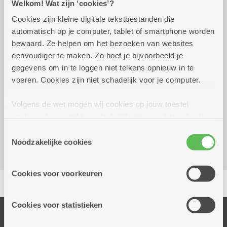
Welkom! Wat zijn ‘cookies’?
Cookies zijn kleine digitale tekstbestanden die
woensdag 7 oktober
14.00 uur tot 16.00
automatisch op je computer, tablet of smartphone worden
2026
uur
bewaard. Ze helpen om het bezoeken van websites
eenvoudiger te maken. Zo hoef je bijvoorbeeld je
€ 5,30
gegevens om in te loggen niet telkens opnieuw in te
voeren. Cookies zijn niet schadelijk voor je computer.
Reserveer vervoer
Volgens de wet mogen wij cookies op jouw toestel
Dienstencentrum Valaar
opslaan als ze strikt noodzakelijk zijn voor het gebruik
Dichtersstraat 115
van de site, dat kan je niet weigeren. Voor andere soorten
Toestemmingsselectie
2610 Wilrijk
cookies hebben we jouw toestemming nodig. Sommige
Noodzakelijke cookies
cookies worden geplaatst door derde partijen die een
dienst aanbieden op onze pagina's. We delen zo
Cookies voor voorkeuren
Delen
informatie over jouw (geanonimiseerd) gebruik van onze
site voor social media, advertenties en analyse. Deze
partners kunnen deze gegevens combineren met andere
Cookies voor statistieken
informatie die je aan hen verstrekte.
Onze diensten