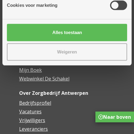
Thuisdiensten
Cookies voor marketing
Dienstencentra
Assistentiewoningen
Woonzorgcentra
Alles toestaan
Financieel comfort
Mijn Zorgbedrijf
Weigeren
Onze innovaties
Mijn Boek
Webwinkel De Schakel
Over Zorgbedrijf Antwerpen
Bedrijfsprofiel
Vacatures
Naar boven
Vrijwilligers
Leveranciers