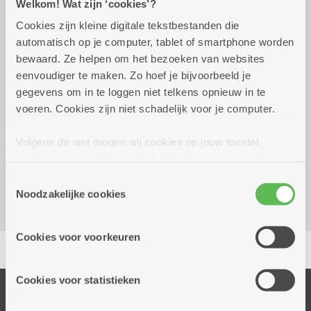
Welkom! Wat zijn ‘cookies’?
Praktisch
Cookies zijn kleine digitale tekstbestanden die
automatisch op je computer, tablet of smartphone worden
bewaard. Ze helpen om het bezoeken van websites
eenvoudiger te maken. Zo hoef je bijvoorbeeld je
dinsdag 6 oktober 2026
14.00 uur tot 16.00 uur
gegevens om in te loggen niet telkens opnieuw in te
voeren. Cookies zijn niet schadelijk voor je computer.
4 euro
Volgens de wet mogen wij cookies op jouw toestel
Dienstencentrum Valaar
opslaan als ze strikt noodzakelijk zijn voor het gebruik
Dichtersstraat 115
van de site, dat kan je niet weigeren. Voor andere soorten
Toestemmingsselectie
2610 Wilrijk
cookies hebben we jouw toestemming nodig. Sommige
Noodzakelijke cookies
cookies worden geplaatst door derde partijen die een
dienst aanbieden op onze pagina's. We delen zo
Cookies voor voorkeuren
Delen
informatie over jouw (geanonimiseerd) gebruik van onze
site voor social media, advertenties en analyse. Deze
partners kunnen deze gegevens combineren met andere
Cookies voor statistieken
informatie die je aan hen verstrekte.
Onze diensten