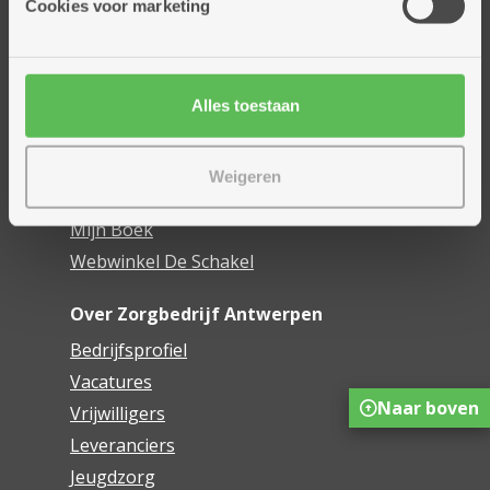
Cookies voor marketing
Dienstencentra
Assistentiewoningen
Woonzorgcentra
Alles toestaan
Financieel comfort
Mijn Zorgbedrijf
Weigeren
Onze innovaties
Mijn Boek
Webwinkel De Schakel
Over Zorgbedrijf Antwerpen
Bedrijfsprofiel
Vacatures
Naar boven
Vrijwilligers
Leveranciers
Jeugdzorg