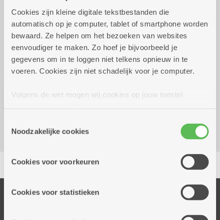
Praktisch
Cookies zijn kleine digitale tekstbestanden die
automatisch op je computer, tablet of smartphone worden
bewaard. Ze helpen om het bezoeken van websites
dinsdag 6 oktober 2026
12.00 uur tot 13.00 uur
eenvoudiger te maken. Zo hoef je bijvoorbeeld je
gegevens om in te loggen niet telkens opnieuw in te
€ 10 inschrijven kan tot en met 05/10.
voeren. Cookies zijn niet schadelijk voor je computer.
Volgens de wet mogen wij cookies op jouw toestel
Dienstencentrum Valaar
opslaan als ze strikt noodzakelijk zijn voor het gebruik
Dichtersstraat 115
van de site, dat kan je niet weigeren. Voor andere soorten
2610 Wilrijk
Toestemmingsselectie
cookies hebben we jouw toestemming nodig. Sommige
Noodzakelijke cookies
cookies worden geplaatst door derde partijen die een
dienst aanbieden op onze pagina's. We delen zo
Delen
Cookies voor voorkeuren
informatie over jouw (geanonimiseerd) gebruik van onze
site voor social media, advertenties en analyse. Deze
partners kunnen deze gegevens combineren met andere
Cookies voor statistieken
Onze diensten
informatie die je aan hen verstrekte.
Thuisdiensten