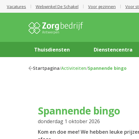
Vacatures
Webwinkel De Schakel
Voor gezinnen
Voor s
Thuisdiensten
Dienstencentra
Startpagina
/
Activiteiten
/
Spannende bingo
Spannende bingo
donderdag 1 oktober 2026
Kom en doe mee! We hebben leuke prijzen