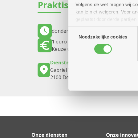
Praktisch
Volgens de wet mogen wij cook
kan je niet weigeren. Voor 
geplaatst door derde partije
(geanonimiseerd) gebruik va
Toestemmingsselectie
donderdag 1 oktober 2026
14.00 uur 
combineren met andere inform
Noodzakelijke cookies
1 euro per kaart / 4 euro voor 4 rond
Keuze uit verschillende snacks
Dienstencentrum Arena
Gabriel Vervoortstraat 2
2100 Deurne
Onze diensten
Onze innova