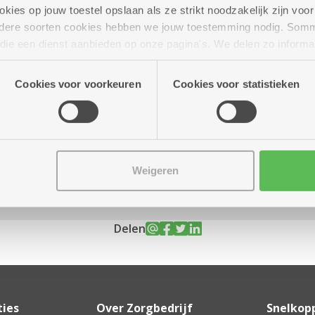
ies op jouw toestel opslaan als ze strikt noodzakelijk zijn voor 
andere soorten cookies hebben we jouw toestemming nodig. Som
n die een dienst aanbieden op onze pagina's. We delen zo informa
n onze site voor social media, advertenties en analyse. Deze p
tot 16.30 uur
atie die je aan hen verstrekte.
Cookies voor voorkeuren
Cookies voor statistieken
es
Weigeren
Delen
ties
Over Zorgbedrijf
Snelkop