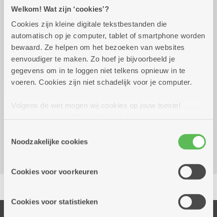
Praktisch
Welkom! Wat zijn ‘cookies’?
Cookies zijn kleine digitale tekstbestanden die
automatisch op je computer, tablet of smartphone worden
woensdag 14 oktober
14.00 uur tot 16.30
bewaard. Ze helpen om het bezoeken van websites
2026
uur
eenvoudiger te maken. Zo hoef je bijvoorbeeld je
3 euro per kaart
gegevens om in te loggen niet telkens opnieuw in te
voeren. Cookies zijn niet schadelijk voor je computer.
Reserveer vervoer
Volgens de wet mogen wij cookies op jouw toestel
opslaan als ze strikt noodzakelijk zijn voor het gebruik
Dienstencentrum De Brem
van de site, dat kan je niet weigeren. Voor andere soorten
Zwaantjeslei 87
Toestemmingsselectie
cookies hebben we jouw toestemming nodig. Sommige
Noodzakelijke cookies
2170 Merksem
cookies worden geplaatst door derde partijen die een
dienst aanbieden op onze pagina's. We delen zo
Cookies voor voorkeuren
informatie over jouw (geanonimiseerd) gebruik van onze
Delen
site voor social media, advertenties en analyse. Deze
partners kunnen deze gegevens combineren met andere
Cookies voor statistieken
informatie die je aan hen verstrekte.