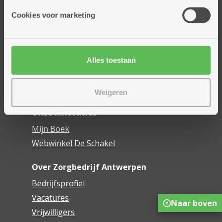
Onze diensten
Cookies voor marketing
Thuisdiensten
Dienstencentra
Assistentiewoningen
Woonzorgcentra
Alles toestaan
Financieel comfort
Mijn Zorgbedrijf
Weigeren
Onze innovaties
Mijn Boek
Webwinkel De Schakel
Over Zorgbedrijf Antwerpen
Bedrijfsprofiel
Vacatures
Naar boven
Vrijwilligers