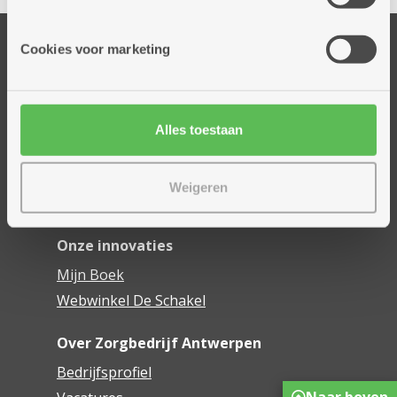
informatie die je aan hen verstrekte.
Onze diensten
Cookies voor marketing
Thuisdiensten
Dienstencentra
Assistentiewoningen
Alles toestaan
Woonzorgcentra
Financieel comfort
Weigeren
Mijn Zorgbedrijf
Onze innovaties
Mijn Boek
Webwinkel De Schakel
Over Zorgbedrijf Antwerpen
Bedrijfsprofiel
Naar boven