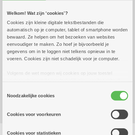
Welkom! Wat zijn ‘cookies’?
Praktisch
Cookies zijn kleine digitale tekstbestanden die
automatisch op je computer, tablet of smartphone worden
bewaard. Ze helpen om het bezoeken van websites
maandag 21 september
14.00 uur tot 17.00
eenvoudiger te maken. Zo hoef je bijvoorbeeld je
2026
uur
gegevens om in te loggen niet telkens opnieuw in te
6 euro voor 4 rondes
voeren. Cookies zijn niet schadelijk voor je computer.
Smul: fruittaartje van de bakker aan 4 euro
Volgens de wet mogen wij cookies op jouw toestel
Reserveer vervoer
opslaan als ze strikt noodzakelijk zijn voor het gebruik
van de site, dat kan je niet weigeren. Voor andere soorten
Kombine Ruggeveld (dienstencentrum)
Toestemmingsselectie
cookies hebben we jouw toestemming nodig. Sommige
Noodzakelijke cookies
Burgemeester De Boeylaan 2
cookies worden geplaatst door derde partijen die een
2100 Deurne
dienst aanbieden op onze pagina's. We delen zo
Cookies voor voorkeuren
informatie over jouw (geanonimiseerd) gebruik van onze
site voor social media, advertenties en analyse. Deze
Delen
partners kunnen deze gegevens combineren met andere
Cookies voor statistieken