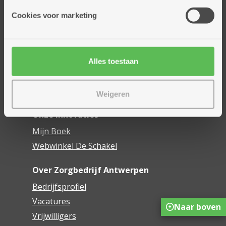
Onze diensten
Cookies voor marketing
Thuisdiensten
Dienstencentra
Assistentiewoningen
Woonzorgcentra
Alles toestaan
Financieel comfort
Mijn Zorgbedrijf
Weigeren
Onze innovaties
Mijn Boek
Webwinkel De Schakel
Over Zorgbedrijf Antwerpen
Bedrijfsprofiel
Vacatures
Naar boven
Vrijwilligers