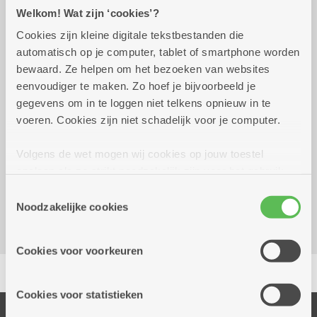
Praktisch
Welkom! Wat zijn ‘cookies’?
Cookies zijn kleine digitale tekstbestanden die
automatisch op je computer, tablet of smartphone worden
woensdag 7 oktober
14.00 uur tot 17.00
bewaard. Ze helpen om het bezoeken van websites
2026
uur
eenvoudiger te maken. Zo hoef je bijvoorbeeld je
6 euro per kaart/ heel de middag speelplezier
gegevens om in te loggen niet telkens opnieuw in te
voeren. Cookies zijn niet schadelijk voor je computer.
Reserveer vervoer
Volgens de wet mogen wij cookies op jouw toestel
opslaan als ze strikt noodzakelijk zijn voor het gebruik
Dienstencentrum De Brem
van de site, dat kan je niet weigeren. Voor andere soorten
Zwaantjeslei 87
Toestemmingsselectie
cookies hebben we jouw toestemming nodig. Sommige
Noodzakelijke cookies
2170 Merksem
cookies worden geplaatst door derde partijen die een
dienst aanbieden op onze pagina's. We delen zo
Cookies voor voorkeuren
informatie over jouw (geanonimiseerd) gebruik van onze
Delen
site voor social media, advertenties en analyse. Deze
partners kunnen deze gegevens combineren met andere
Cookies voor statistieken
informatie die je aan hen verstrekte.