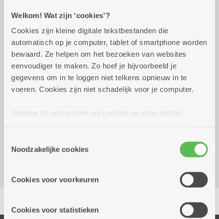
Praktisch
Welkom! Wat zijn ‘cookies’?
Cookies zijn kleine digitale tekstbestanden die
dinsdag 15 september
14.00 uur tot 17.00
automatisch op je computer, tablet of smartphone worden
2026
uur
bewaard. Ze helpen om het bezoeken van websites
2.50 euro
eenvoudiger te maken. Zo hoef je bijvoorbeeld je
Smul: Brésiliennetaart 3,50 euro - tijdig
gegevens om in te loggen niet telkens opnieuw in te
bestellen
voeren. Cookies zijn niet schadelijk voor je computer.
Volgens de wet mogen wij cookies op jouw toestel
Reserveer vervoer
opslaan als ze strikt noodzakelijk zijn voor het gebruik
Dienstencentrum Arena
van de site, dat kan je niet weigeren. Voor andere soorten
Toestemmingsselectie
Gabriel Vervoortstraat 2
cookies hebben we jouw toestemming nodig. Sommige
Noodzakelijke cookies
2100 Deurne
cookies worden geplaatst door derde partijen die een
dienst aanbieden op onze pagina's. We delen zo
Cookies voor voorkeuren
informatie over jouw (geanonimiseerd) gebruik van onze
Delen
site voor social media, advertenties en analyse. Deze
partners kunnen deze gegevens combineren met andere
Cookies voor statistieken
informatie die je aan hen verstrekte.