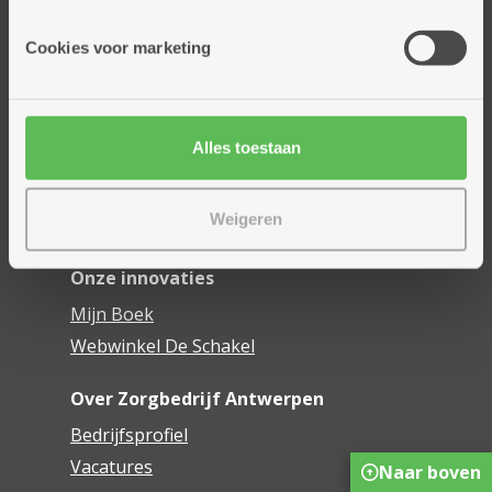
Onze diensten
Cookies voor marketing
Thuisdiensten
Dienstencentra
Assistentiewoningen
Alles toestaan
Woonzorgcentra
Financieel comfort
Weigeren
Mijn Zorgbedrijf
Onze innovaties
Mijn Boek
Webwinkel De Schakel
Over Zorgbedrijf Antwerpen
Bedrijfsprofiel
Vacatures
Naar boven