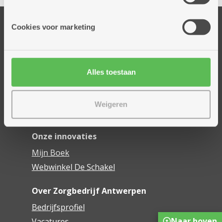
informatie die je aan hen verstrekte.
Onze diensten
Cookies voor marketing
Thuisdiensten
Dienstencentra
Assistentiewoningen
Alles toestaan
Woonzorgcentra
Financieel comfort
Weigeren
Mijn Zorgbedrijf
Onze innovaties
Mijn Boek
Webwinkel De Schakel
Over Zorgbedrijf Antwerpen
Bedrijfsprofiel
Naar boven
Vacatures