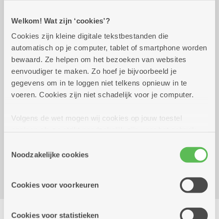
Welkom! Wat zijn ‘cookies’?
Praktisch
Cookies zijn kleine digitale tekstbestanden die
automatisch op je computer, tablet of smartphone worden
bewaard. Ze helpen om het bezoeken van websites
dinsdag 20 oktober 2026
12.00 uur tot 13.00 uur
eenvoudiger te maken. Zo hoef je bijvoorbeeld je
gegevens om in te loggen niet telkens opnieuw in te
10 euro met klantenkaart
voeren. Cookies zijn niet schadelijk voor je computer.
18.20 euro zonder klantenkaart
Volgens de wet mogen wij cookies op jouw toestel
Reserveer vervoer
opslaan als ze strikt noodzakelijk zijn voor het gebruik
van de site, dat kan je niet weigeren. Voor andere soorten
Dienstencentrum Liberty
Toestemmingsselectie
cookies hebben we jouw toestemming nodig. Sommige
Noodzakelijke cookies
Jan Van Rijswijcklaan 288
cookies worden geplaatst door derde partijen die een
2020 Antwerpen
dienst aanbieden op onze pagina's. We delen zo
Cookies voor voorkeuren
informatie over jouw (geanonimiseerd) gebruik van onze
site voor social media, advertenties en analyse. Deze
Delen
partners kunnen deze gegevens combineren met andere
Cookies voor statistieken