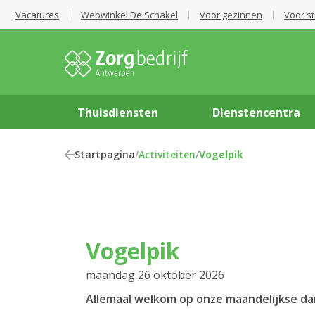
Vacatures
Webwinkel De Schakel
Voor gezinnen
Voor s
Thuisdiensten
Dienstencentra
Startpagina
/
Activiteiten
/
Vogelpik
Vogelpik
maandag 26 oktober 2026
Allemaal welkom op onze maandelijkse dar