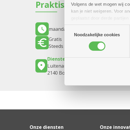
Praktisch
Volgens de wet mogen wij cook
kan je niet weigeren. Voor 
geplaatst door derde partije
(geanonimiseerd) gebruik va
Toestemmingsselectie
maandag 26 oktober 2026
14.00 uur t
combineren met andere inform
Noodzakelijke cookies
Gratis
Steeds lekkere smul verkrijgbaar.
Dienstencentrum De Vrijgeweide
Luitenant Lippenslaan 59
2140 Borgerhout
Onze diensten
Onze innova