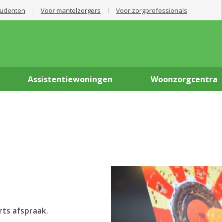
tudenten
Voor mantelzorgers
Voor zorgprofessionals
Assistentiewoningen
Woonzorgcentra
ts afspraak.