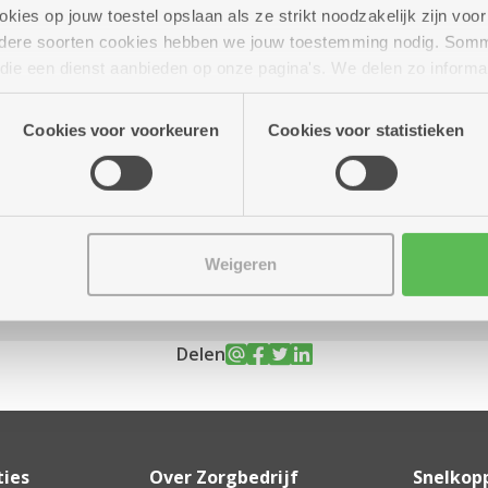
ies op jouw toestel opslaan als ze strikt noodzakelijk zijn voor 
andere soorten cookies hebben we jouw toestemming nodig. Som
n die een dienst aanbieden op onze pagina's. We delen zo informa
n onze site voor social media, advertenties en analyse. Deze p
ot 17.00 uur
atie die je aan hen verstrekte.
Cookies voor voorkeuren
Cookies voor statistieken
Weigeren
Delen
ties
Over Zorgbedrijf
Snelkop