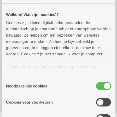
Praktisch
Welkom! Wat zijn ‘cookies’?
dinsdag 29 september
15.00 uur tot 16.30
Cookies zijn kleine digitale tekstbestanden die
2026
uur
automatisch op je computer, tablet of smartphone worden
5 euro
bewaard. Ze helpen om het bezoeken van websites
broodje pitta met sla en saus.
eenvoudiger te maken. Zo hoef je bijvoorbeeld je
Inschrijven kan tot 22/09/26.
gegevens om in te loggen niet telkens opnieuw in te
voeren. Cookies zijn niet schadelijk voor je computer.
Reserveer vervoer
Volgens de wet mogen wij cookies op jouw toestel
opslaan als ze strikt noodzakelijk zijn voor het gebruik
Facebook event
van de site, dat kan je niet weigeren. Voor andere soorten
Toestemmingsselectie
Dienstencentrum Kerkeveld
cookies hebben we jouw toestemming nodig. Sommige
Noodzakelijke cookies
Sint-Fredegandusstraat 36
cookies worden geplaatst door derde partijen die een
2100 Deurne
dienst aanbieden op onze pagina's. We delen zo
Cookies voor voorkeuren
informatie over jouw (geanonimiseerd) gebruik van onze
site voor social media, advertenties en analyse. Deze
Delen
partners kunnen deze gegevens combineren met andere