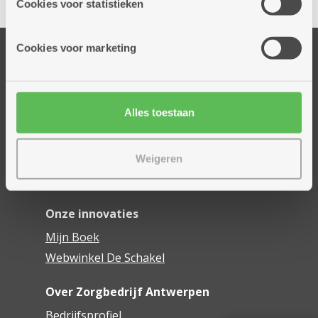
Cookies voor statistieken
informatie die je aan hen verstrekte.
Cookies voor marketing
Onze diensten
Thuisdiensten
Dienstencentra
Alles toestaan
Assistentiewoningen
Woonzorgcentra
Financieel comfort
Weigeren
Mijn Zorgbedrijf
Onze innovaties
Mijn Boek
Webwinkel De Schakel
Over Zorgbedrijf Antwerpen
Bedrijfsprofiel