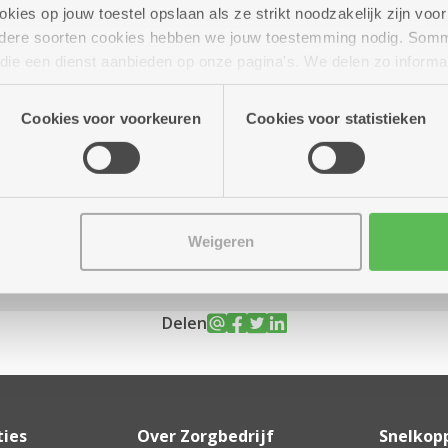
ies op jouw toestel opslaan als ze strikt noodzakelijk zijn voor 
andere soorten cookies hebben we jouw toestemming nodig. Som
n die een dienst aanbieden op onze pagina's. We delen zo informa
n onze site voor social media, advertenties en analyse. Deze p
uur tot 17.00 uur
atie die je aan hen verstrekte.
Cookies voor voorkeuren
Cookies voor statistieken
Weigeren
Delen
ties
Over Zorgbedrijf
Snelkop