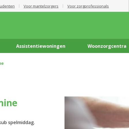
tudenten
Voor mantelzorgers
Voor zorgprofessionals
Assistentiewoningen
Woonzorgcentra
ne
nine
kub spelmiddag.