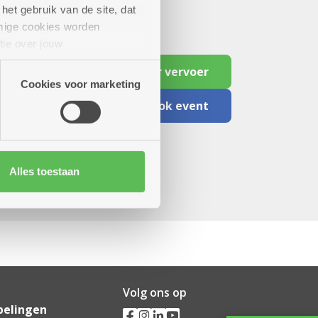
het gebruik van de site, dat
mige cookies worden
tie over jouw
artners kunnen deze gegevens
Reserveer vervoer
Cookies voor marketing
Facebook event
Alles toestaan
Volg ons op
pelingen