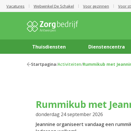
Vacatures
Webwinkel De Schakel
Voor gezinnen
Voor s
Thuisdiensten
Dienstencentra
Startpagina
/
Activiteiten
/
Rummikub met Jeanni
Rummikub met Jean
donderdag 24 september 2026
Jeannine organiseert vandaag een rummi