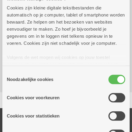
Cookies zijn kleine digitale tekstbestanden die
dinsdag 15 september
10.00 uur tot 11.00
automatisch op je computer, tablet of smartphone worden
2026
uur
bewaard. Ze helpen om het bezoeken van websites
eenvoudiger te maken. Zo hoef je bijvoorbeeld je
Reserveer vervoer
gegevens om in te loggen niet telkens opnieuw in te
voeren. Cookies zijn niet schadelijk voor je computer.
Facebook event
Volgens de wet mogen wij cookies op jouw toestel
Dienstencentrum Kerkeveld
opslaan als ze strikt noodzakelijk zijn voor het gebruik
Sint-Fredegandusstraat 36
van de site, dat kan je niet weigeren. Voor andere soorten
2100 Deurne
Toestemmingsselectie
cookies hebben we jouw toestemming nodig. Sommige
Noodzakelijke cookies
cookies worden geplaatst door derde partijen die een
dienst aanbieden op onze pagina's. We delen zo
Delen
Cookies voor voorkeuren
informatie over jouw (geanonimiseerd) gebruik van onze
site voor social media, advertenties en analyse. Deze
partners kunnen deze gegevens combineren met andere
Cookies voor statistieken
Onze diensten
informatie die je aan hen verstrekte.
Thuisdiensten