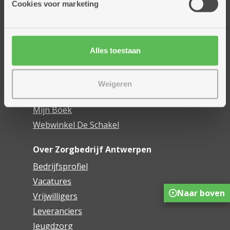
Cookies voor marketing
Dienstencentra
Assistentiewoningen
Woonzorgcentra
Alles toestaan
Financieel comfort
Mijn Zorgbedrijf
Weigeren
Onze innovaties
Mijn Boek
Webwinkel De Schakel
Over Zorgbedrijf Antwerpen
Bedrijfsprofiel
Vacatures
Naar boven
Vrijwilligers
Leveranciers
Jeugdzorg