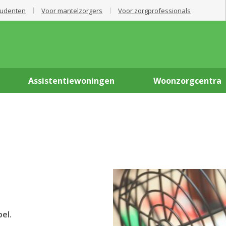
tudenten
Voor mantelzorgers
Voor zorgprofessionals
Assistentiewoningen
Woonzorgcentra
el.