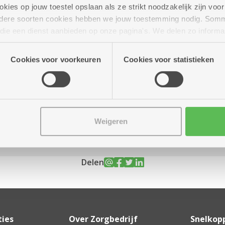
ies op jouw toestel opslaan als ze strikt noodzakelijk zijn voor 
andere soorten cookies hebben we jouw toestemming nodig. Som
n die een dienst aanbieden op onze pagina's. We delen zo informa
n onze site voor social media, advertenties en analyse. Deze p
ot 17.00 uur
atie die je aan hen verstrekte.
Cookies voor voorkeuren
Cookies voor statistieken
Weigeren
Delen
ties
Over Zorgbedrijf
Snelkop