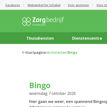
Vacatures
Webwinkel De Schakel
Voor gezinnen
Voor s
Thuisdiensten
Dienstencentra
Startpagina
/
Activiteiten
/
Bingo
Bingo
woensdag 7 oktober 2026
Hier gaan we weer, een spannend Bingosp