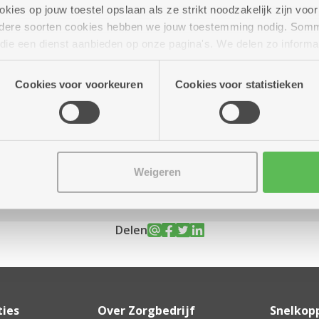
ies op jouw toestel opslaan als ze strikt noodzakelijk zijn voor 
andere soorten cookies hebben we jouw toestemming nodig. Som
n die een dienst aanbieden op onze pagina's. We delen zo informa
n onze site voor social media, advertenties en analyse. Deze p
r tot 17.00 uur
atie die je aan hen verstrekte.
Cookies voor voorkeuren
Cookies voor statistieken
Weigeren
Delen
ties
Over Zorgbedrijf
Snelkop