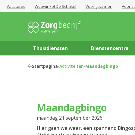
Vacatures
Webwinkel De Schakel
Voor gezinnen
Voor s
Thuisdiensten
Dienstencentra
Startpagina
/
Activiteiten
/
Maandagbingo
Maandagbingo
maandag 21 september 2026
Hier gaan we weer, een spannend Bingosp