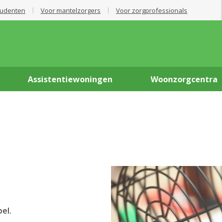
tudenten
Voor mantelzorgers
Voor zorgprofessionals
Assistentiewoningen
Woonzorgcentra
el.