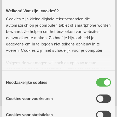
Welkom! Wat zijn ‘cookies’?
Praktisch
Cookies zijn kleine digitale tekstbestanden die
automatisch op je computer, tablet of smartphone worden
bewaard. Ze helpen om het bezoeken van websites
vrijdag 30 oktober 2026
14.00 uur tot 16.00 uur
eenvoudiger te maken. Zo hoef je bijvoorbeeld je
gegevens om in te loggen niet telkens opnieuw in te
2,50 euro
voeren. Cookies zijn niet schadelijk voor je computer.
Volgens de wet mogen wij cookies op jouw toestel
Reserveer vervoer
opslaan als ze strikt noodzakelijk zijn voor het gebruik
van de site, dat kan je niet weigeren. Voor andere soorten
Dienstencentrum Romanza
Toestemmingsselectie
cookies hebben we jouw toestemming nodig. Sommige
Noodzakelijke cookies
Klaproosstraat 74
cookies worden geplaatst door derde partijen die een
2610 Wilrijk
dienst aanbieden op onze pagina's. We delen zo
Cookies voor voorkeuren
informatie over jouw (geanonimiseerd) gebruik van onze
site voor social media, advertenties en analyse. Deze
Delen
partners kunnen deze gegevens combineren met andere
Cookies voor statistieken