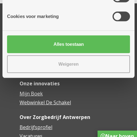
informatie die je aan hen verstrekte.
Onze diensten
Cookies voor marketing
Thuisdiensten
Dienstencentra
Assistentiewoningen
Alles toestaan
Woonzorgcentra
Financieel comfort
Weigeren
Mijn Zorgbedrijf
Onze innovaties
Mijn Boek
Webwinkel De Schakel
Over Zorgbedrijf Antwerpen
Bedrijfsprofiel
Naar boven
Vacatures