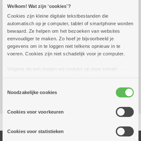
Welkom! Wat zijn ‘cookies’?
Cookies zijn kleine digitale tekstbestanden die
Praktisch
automatisch op je computer, tablet of smartphone worden
bewaard. Ze helpen om het bezoeken van websites
eenvoudiger te maken. Zo hoef je bijvoorbeeld je
vrijdag 25 september
16.00 uur tot 18.00
gegevens om in te loggen niet telkens opnieuw in te
2026
uur
voeren. Cookies zijn niet schadelijk voor je computer.
Reserveer vervoer
Volgens de wet mogen wij cookies op jouw toestel
opslaan als ze strikt noodzakelijk zijn voor het gebruik
Dienstencentrum Romanza
van de site, dat kan je niet weigeren. Voor andere soorten
Klaproosstraat 74
Toestemmingsselectie
cookies hebben we jouw toestemming nodig. Sommige
Noodzakelijke cookies
2610 Wilrijk
cookies worden geplaatst door derde partijen die een
dienst aanbieden op onze pagina's. We delen zo
Cookies voor voorkeuren
informatie over jouw (geanonimiseerd) gebruik van onze
Delen
site voor social media, advertenties en analyse. Deze
partners kunnen deze gegevens combineren met andere
Cookies voor statistieken
informatie die je aan hen verstrekte.