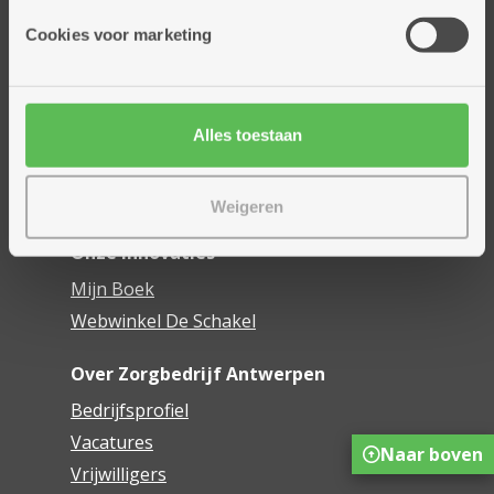
Onze diensten
Cookies voor marketing
Thuisdiensten
Dienstencentra
Assistentiewoningen
Woonzorgcentra
Alles toestaan
Financieel comfort
Mijn Zorgbedrijf
Weigeren
Onze innovaties
Mijn Boek
Webwinkel De Schakel
Over Zorgbedrijf Antwerpen
Bedrijfsprofiel
Vacatures
Naar boven
Vrijwilligers