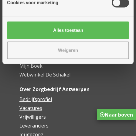
Cookies voor marketing
Dienstencentra
Assistentiewoningen
Woonzorgcentra
Alles toestaan
Financieel comfort
Mijn Zorgbedrijf
Weigeren
Onze innovaties
Mijn Boek
Webwinkel De Schakel
Over Zorgbedrijf Antwerpen
Bedrijfsprofiel
Vacatures
Naar boven
Vrijwilligers
Leveranciers
Jeugdzorg