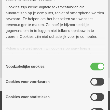
Cookies zijn kleine digitale tekstbestanden die
donderdag 17 september
14.00 uur tot 16.00
automatisch op je computer, tablet of smartphone worden
2026
uur
bewaard. Ze helpen om het bezoeken van websites
eenvoudiger te maken. Zo hoef je bijvoorbeeld je
2 euro
gegevens om in te loggen niet telkens opnieuw in te
voeren. Cookies zijn niet schadelijk voor je computer.
Reserveer vervoer
Volgens de wet mogen wij cookies op jouw toestel
Dienstencentrum Pulhof
opslaan als ze strikt noodzakelijk zijn voor het gebruik
Floraliënlaan 400 C
van de site, dat kan je niet weigeren. Voor andere soorten
Toestemmingsselectie
2600 Berchem
cookies hebben we jouw toestemming nodig. Sommige
Noodzakelijke cookies
cookies worden geplaatst door derde partijen die een
dienst aanbieden op onze pagina's. We delen zo
Delen
Cookies voor voorkeuren
informatie over jouw (geanonimiseerd) gebruik van onze
site voor social media, advertenties en analyse. Deze
partners kunnen deze gegevens combineren met andere
Cookies voor statistieken
Onze diensten
informatie die je aan hen verstrekte.
Thuisdiensten