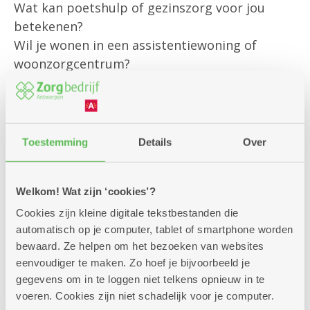
Wat kan poetshulp of gezinszorg voor jou
betekenen?
Wil je wonen in een assistentiewoning of
woonzorgcentrum?
Of heb je een andere vraag?
Onze klantenbegeleider is er om jou
persoonlijk te helpen met al jouw vragen rond
Toestemming
Details
Over
bestaande diensten
en om je te informeren over alle
Welkom! Wat zijn ‘cookies’?
mogelijkheden die we aanbieden.
Cookies zijn kleine digitale tekstbestanden die
automatisch op je computer, tablet of smartphone worden
Kom gerust langs – we helpen je graag verder!
bewaard. Ze helpen om het bezoeken van websites
eenvoudiger te maken. Zo hoef je bijvoorbeeld je
gegevens om in te loggen niet telkens opnieuw in te
voeren. Cookies zijn niet schadelijk voor je computer.
Zitdagen klantendienst