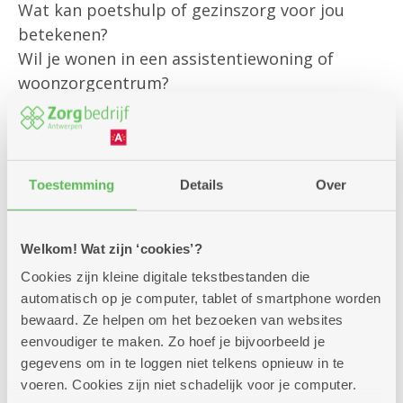
Wat kan poetshulp of gezinszorg voor jou
betekenen?
Wil je wonen in een assistentiewoning of
woonzorgcentrum?
Of heb je een andere vraag?
Onze klantenbegeleider is er om jou
persoonlijk te helpen met al jouw vragen rond
Toestemming
Details
Over
bestaande diensten
en om je te informeren over alle
Welkom! Wat zijn ‘cookies’?
mogelijkheden die we aanbieden.
Cookies zijn kleine digitale tekstbestanden die
automatisch op je computer, tablet of smartphone worden
Kom gerust langs – we helpen je graag verder!
bewaard. Ze helpen om het bezoeken van websites
eenvoudiger te maken. Zo hoef je bijvoorbeeld je
gegevens om in te loggen niet telkens opnieuw in te
voeren. Cookies zijn niet schadelijk voor je computer.
Zitdagen klantendienst