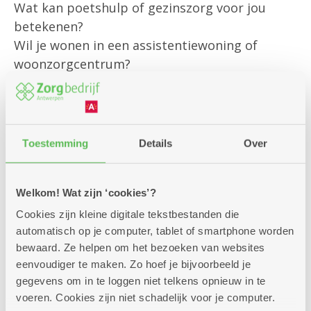
Wat kan poetshulp of gezinszorg voor jou
betekenen?
Wil je wonen in een assistentiewoning of
woonzorgcentrum?
Of heb je een andere vraag?
Onze klantenbegeleider is er om jou
persoonlijk te helpen met al jouw vragen rond
Toestemming
Details
Over
bestaande diensten
en om je te informeren over alle
Welkom! Wat zijn ‘cookies’?
mogelijkheden die we aanbieden.
Cookies zijn kleine digitale tekstbestanden die
Kom gerust langs – we helpen je graag verder!
automatisch op je computer, tablet of smartphone worden
bewaard. Ze helpen om het bezoeken van websites
eenvoudiger te maken. Zo hoef je bijvoorbeeld je
gegevens om in te loggen niet telkens opnieuw in te
voeren. Cookies zijn niet schadelijk voor je computer.
Zitdagen klantendienst