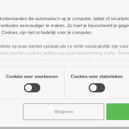
persoonlijk te helpen met al jouw vragen rond best
elijkheden die we aanbieden.
 tekstbestanden die automatisch op je computer, tablet of smart
ag verder!
ebsites eenvoudiger te maken. Zo hoef je bijvoorbeeld je gegev
 Cookies zijn niet schadelijk voor je computer.
ies op jouw toestel opslaan als ze strikt noodzakelijk zijn voor 
andere soorten cookies hebben we jouw toestemming nodig. Som
n die een dienst aanbieden op onze pagina's. We delen zo informa
n onze site voor social media, advertenties en analyse. Deze p
atie die je aan hen verstrekte.
Cookies voor voorkeuren
Cookies voor statistieken
Weigeren
 tot 16.00 uur