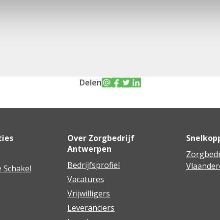
Delen
ties
Over Zorgbedrijf
Snelkop
Antwerpen
Zorgbedr
Bedrijfsprofiel
Vlaander
 Schakel
Vacatures
Vrijwilligers
Leveranciers