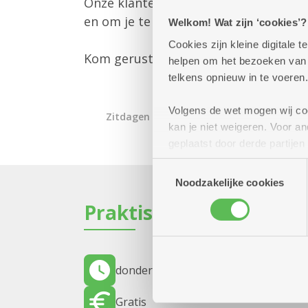
Onze klantenbegeleider is er om jou 
en om je te informeren over alle mog
Welkom! Wat zijn ‘cookies’?
Cookies zijn kleine digitale
Kom gerust langs – we helpen je gra
helpen om het bezoeken van w
telkens opnieuw in te voeren.
Volgens de wet mogen wij cook
Zitdagen klantendienst
kan je niet weigeren. Voor 
geplaatst door derde partije
(geanonimiseerd) gebruik va
Toestemmingsselectie
combineren met andere inform
Noodzakelijke cookies
Praktisch
donderdag 3 december 2026
12.00 uur
Gratis