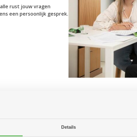
alle rust jouw vragen
ens een persoonlijk gesprek.
Antwerpen aanbiedt?
r jou betekenen?
ng of woonzorgcentrum?
Details