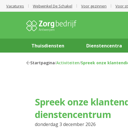
Vacatures
Webwinkel De Schakel
Voor gezinnen
Voor s
Thuisdiensten
Dienstencentra
Startpagina
/
Activiteiten
/
Spreek onze klantendi
Spreek onze klantendienst in het
dienstencentrum
donderdag 3 december 2026