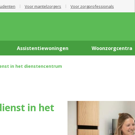
tudenten
Voor mantelzorgers
Voor zorgprofessionals
Assistentiewoningen
Woonzorgcentra
enst in het dienstencentrum