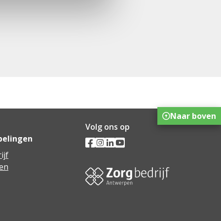
Naar boven
Volg ons op
pelingen
ijf
en