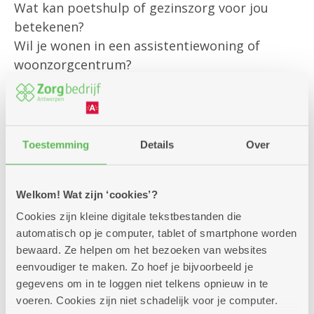
Wat kan poetshulp of gezinszorg voor jou
betekenen?
Wil je wonen in een assistentiewoning of
woonzorgcentrum?
Of heb je een andere vraag?
Onze klantenbegeleider is er om jou
persoonlijk te helpen met al jouw vragen rond
Toestemming
Details
Over
bestaande diensten
en om je te informeren over alle
Welkom! Wat zijn ‘cookies’?
mogelijkheden die we aanbieden.
Cookies zijn kleine digitale tekstbestanden die
Kom gerust langs – we helpen je graag verder!
automatisch op je computer, tablet of smartphone worden
bewaard. Ze helpen om het bezoeken van websites
eenvoudiger te maken. Zo hoef je bijvoorbeeld je
gegevens om in te loggen niet telkens opnieuw in te
voeren. Cookies zijn niet schadelijk voor je computer.
Zitdagen klantendienst