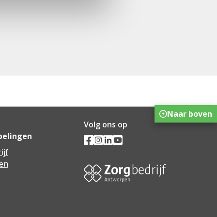
Naar boven
Volg ons op
pelingen
ijf
en