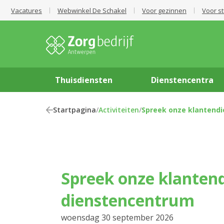
Vacatures
Webwinkel De Schakel
Voor gezinnen
Voor s
Thuisdiensten
Dienstencentra
Startpagina
/
Activiteiten
/
Spreek onze klantendi
Spreek onze klantendienst in het
dienstencentrum
woensdag 30 september 2026