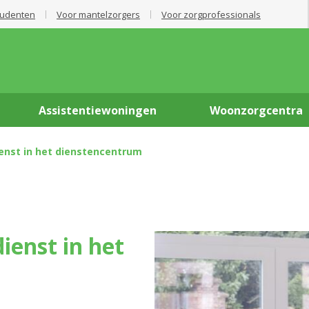
tudenten
Voor mantelzorgers
Voor zorgprofessionals
Assistentiewoningen
Woonzorgcentra
enst in het dienstencentrum