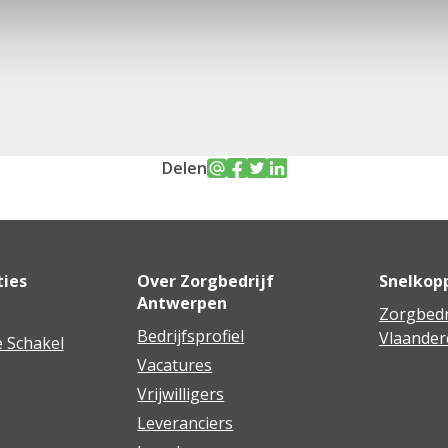
Delen
ties
Over Zorgbedrijf
Snelkop
Antwerpen
Zorgbedr
Bedrijfsprofiel
Vlaander
 Schakel
Vacatures
Vrijwilligers
Leveranciers