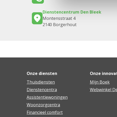
Dienstencentrum Den Bleek
Montensstraat 4
2140 Borgerhout
Onze diensten
Onze innova
Thuisdiensten
Mijn Boek
Dienstencentra
Webwinkel De
Assistentiewoningen
Woonzorgcentra
Financieel comfort