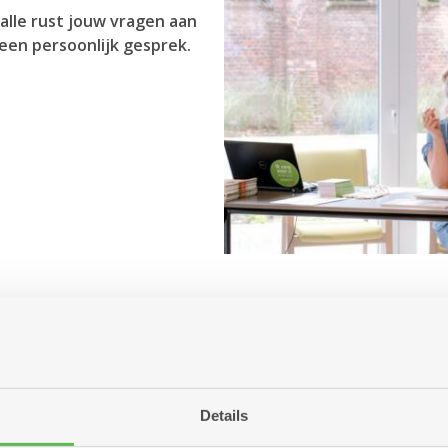
alle rust jouw vragen aan
een persoonlijk gesprek.
Antwerpen aanbiedt?
r jou betekenen?
ng of woonzorgcentrum?
Details