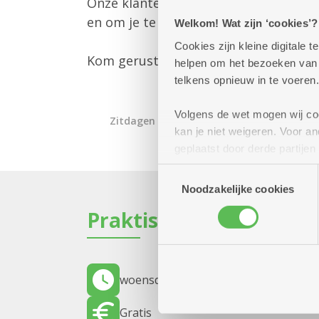
Onze klantenbegeleider is er om jou 
en om je te informeren over alle mog
Welkom! Wat zijn ‘cookies’?
Cookies zijn kleine digitale
Kom gerust langs – we helpen je gra
helpen om het bezoeken van w
telkens opnieuw in te voeren.
Volgens de wet mogen wij cook
Zitdagen klantendienst
kan je niet weigeren. Voor 
geplaatst door derde partije
(geanonimiseerd) gebruik va
Toestemmingsselectie
combineren met andere inform
Noodzakelijke cookies
Praktisch
woensdag 30 september 2026
12.00 u
Gratis