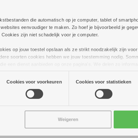
persoonlijk te helpen met al jouw vragen rond best
elijkheden die we aanbieden.
 tekstbestanden die automatisch op je computer, tablet of smart
ag verder!
ebsites eenvoudiger te maken. Zo hoef je bijvoorbeeld je gegev
 Cookies zijn niet schadelijk voor je computer.
ies op jouw toestel opslaan als ze strikt noodzakelijk zijn voor 
andere soorten cookies hebben we jouw toestemming nodig. Som
n die een dienst aanbieden op onze pagina's. We delen zo informa
n onze site voor social media, advertenties en analyse. Deze p
atie die je aan hen verstrekte.
Cookies voor voorkeuren
Cookies voor statistieken
Weigeren
ur tot 16.00 uur