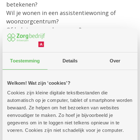
betekenen?
Wil je wonen in een assistentiewoning of
woonzorgcentrum?
Of heb je een andere vraag?
Onze klantenbegeleider is er om jou
persoonlijk te helpen met al jouw vragen rond
Toestemming
Details
Over
bestaande diensten
en om je te informeren over alle
mogelijkheden die we aanbieden.
Welkom! Wat zijn ‘cookies’?
Cookies zijn kleine digitale tekstbestanden die
Kom gerust langs – we helpen je graag verder!
automatisch op je computer, tablet of smartphone worden
bewaard. Ze helpen om het bezoeken van websites
eenvoudiger te maken. Zo hoef je bijvoorbeeld je
gegevens om in te loggen niet telkens opnieuw in te
voeren. Cookies zijn niet schadelijk voor je computer.
Zitdagen klantendienst