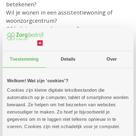
betekenen?
Wil je wonen in een assistentiewoning of
woonzorgcentrum?
Of heb je een andere vraag?
Onze klantenbegeleider is er om jou
persoonlijk te helpen met al jouw vragen rond
Toestemming
Details
Over
bestaande diensten
en om je te informeren over alle
mogelijkheden die we aanbieden.
Welkom! Wat zijn ‘cookies’?
Cookies zijn kleine digitale tekstbestanden die
Kom gerust langs – we helpen je graag verder!
automatisch op je computer, tablet of smartphone worden
bewaard. Ze helpen om het bezoeken van websites
eenvoudiger te maken. Zo hoef je bijvoorbeeld je
gegevens om in te loggen niet telkens opnieuw in te
voeren. Cookies zijn niet schadelijk voor je computer.
Zitdagen klantendienst