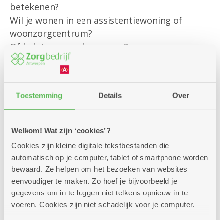
betekenen?
Wil je wonen in een assistentiewoning of
woonzorgcentrum?
Of heb je een andere vraag?
Onze klantenbegeleider is er om jou
persoonlijk te helpen met al jouw vragen rond
Toestemming
Details
Over
bestaande diensten
en om je te informeren over alle
mogelijkheden die we aanbieden.
Welkom! Wat zijn ‘cookies’?
Cookies zijn kleine digitale tekstbestanden die
Kom gerust langs – we helpen je graag verder!
automatisch op je computer, tablet of smartphone worden
bewaard. Ze helpen om het bezoeken van websites
eenvoudiger te maken. Zo hoef je bijvoorbeeld je
gegevens om in te loggen niet telkens opnieuw in te
voeren. Cookies zijn niet schadelijk voor je computer.
Zitdagen klantendienst