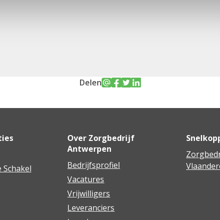
Delen
ties
Over Zorgbedrijf
Snelkop
Antwerpen
Zorgbedr
Bedrijfsprofiel
Vlaander
 Schakel
Vacatures
Vrijwilligers
Leveranciers