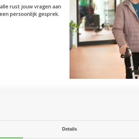
alle rust jouw vragen aan
een persoonlijk gesprek.
Antwerpen aanbiedt?
r jou betekenen?
ng of woonzorgcentrum?
Details