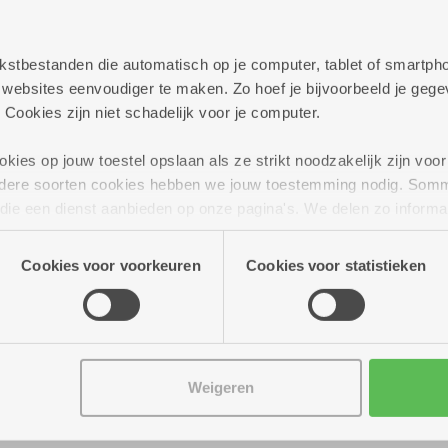
persoonlijk te helpen met al jouw vragen rond best
elijkheden die we aanbieden.
 tekstbestanden die automatisch op je computer, tablet of smart
ag verder!
ebsites eenvoudiger te maken. Zo hoef je bijvoorbeeld je gegev
 Cookies zijn niet schadelijk voor je computer.
ies op jouw toestel opslaan als ze strikt noodzakelijk zijn voor 
andere soorten cookies hebben we jouw toestemming nodig. Som
n die een dienst aanbieden op onze pagina's. We delen zo informa
n onze site voor social media, advertenties en analyse. Deze p
atie die je aan hen verstrekte.
Cookies voor voorkeuren
Cookies voor statistieken
Weigeren
tot 16.00 uur