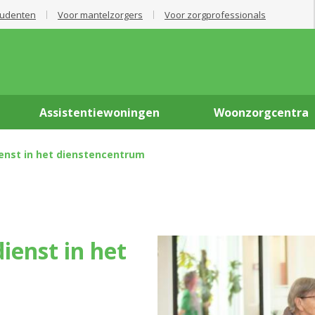
tudenten
Voor mantelzorgers
Voor zorgprofessionals
Assistentiewoningen
Woonzorgcentra
enst in het dienstencentrum