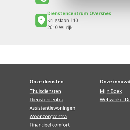
Dienstencentrum Oversnes
Krijgslaan 110
2610 Wilrijk
Onze diensten
Onze innova
Thuisdiensten
Mijn Boek
Dienstencentra
Webwinkel De
Assistentiewoningen
Woonzorgcentra
Financieel comfort