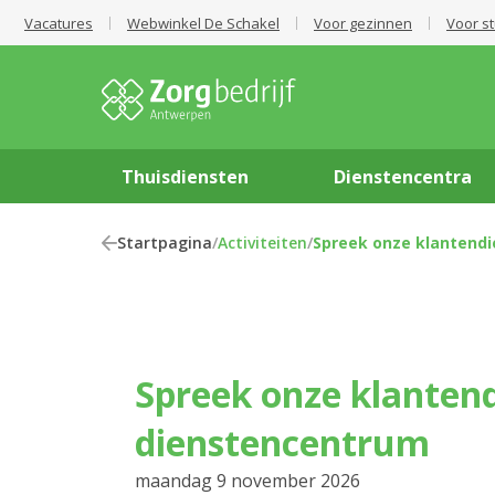
Vacatures
Webwinkel De Schakel
Voor gezinnen
Voor s
Thuisdiensten
Dienstencentra
Startpagina
/
Activiteiten
/
Spreek onze klantendi
Spreek onze klantendienst in het
dienstencentrum
maandag 9 november 2026