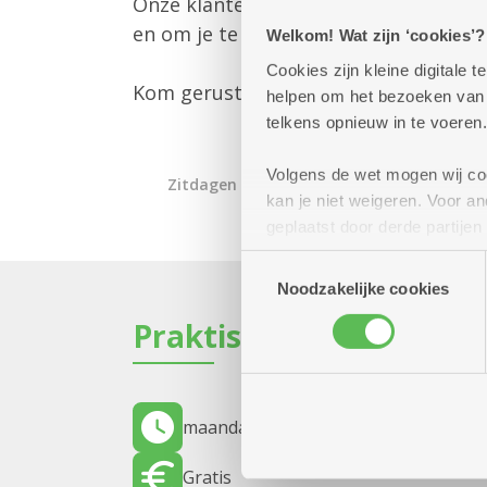
Onze klantenbegeleider is er om jou 
en om je te informeren over alle mog
Welkom! Wat zijn ‘cookies’?
Cookies zijn kleine digitale
Kom gerust langs – we helpen je gra
helpen om het bezoeken van w
telkens opnieuw in te voeren.
Volgens de wet mogen wij cook
Zitdagen klantendienst
kan je niet weigeren. Voor 
geplaatst door derde partije
(geanonimiseerd) gebruik va
Toestemmingsselectie
combineren met andere inform
Noodzakelijke cookies
Praktisch
maandag 9 november 2026
12.00 uur 
Gratis