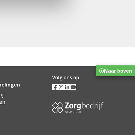
Naar boven
Volg ons op
pelingen
ijf
en