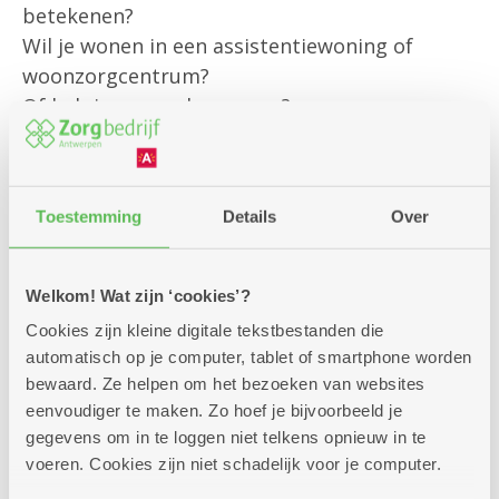
betekenen?
Wil je wonen in een assistentiewoning of
woonzorgcentrum?
Of heb je een andere vraag?
Onze klantenbegeleider is er om jou
persoonlijk te helpen met al jouw vragen rond
Toestemming
Details
Over
bestaande diensten
en om je te informeren over alle
mogelijkheden die we aanbieden.
Welkom! Wat zijn ‘cookies’?
Cookies zijn kleine digitale tekstbestanden die
Kom gerust langs – we helpen je graag verder!
automatisch op je computer, tablet of smartphone worden
bewaard. Ze helpen om het bezoeken van websites
eenvoudiger te maken. Zo hoef je bijvoorbeeld je
gegevens om in te loggen niet telkens opnieuw in te
voeren. Cookies zijn niet schadelijk voor je computer.
Zitdagen klantendienst