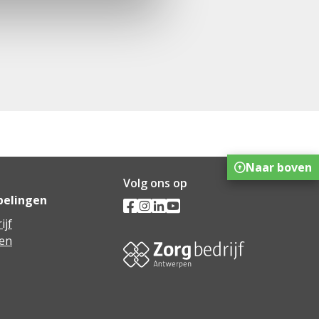
Naar boven
Volg ons op
pelingen
ijf
en