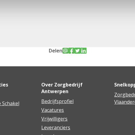
Delen
ties
Over Zorgbedrijf
Snelkop
Antwerpen
Zorgbedr
Bedrijfsprofiel
Vlaander
 Schakel
Vacatures
Vrijwilligers
Leveranciers