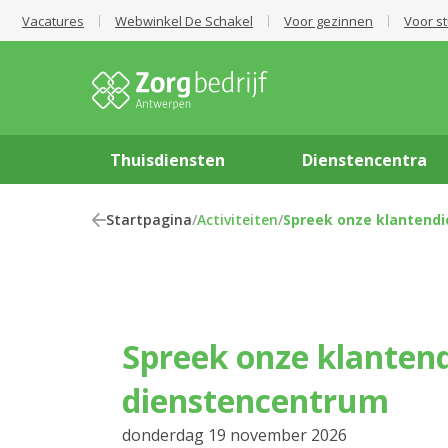
Vacatures
Webwinkel De Schakel
Voor gezinnen
Voor s
Thuisdiensten
Dienstencentra
Startpagina
/
Activiteiten
/
Spreek onze klantendi
Spreek onze klantendienst in het
dienstencentrum
donderdag 19 november 2026