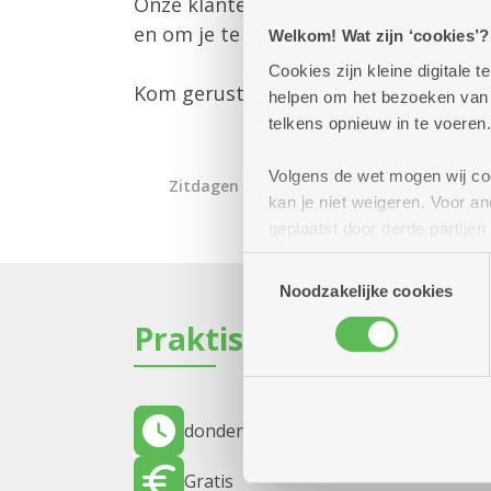
Onze klantenbegeleider is er om jou 
en om je te informeren over alle mog
Welkom! Wat zijn ‘cookies’?
Cookies zijn kleine digitale
Kom gerust langs – we helpen je gra
helpen om het bezoeken van w
telkens opnieuw in te voeren.
Volgens de wet mogen wij cook
Zitdagen klantendienst
kan je niet weigeren. Voor 
geplaatst door derde partije
(geanonimiseerd) gebruik va
Toestemmingsselectie
combineren met andere inform
Noodzakelijke cookies
Praktisch
donderdag 19 november 2026
11.00 u
Gratis