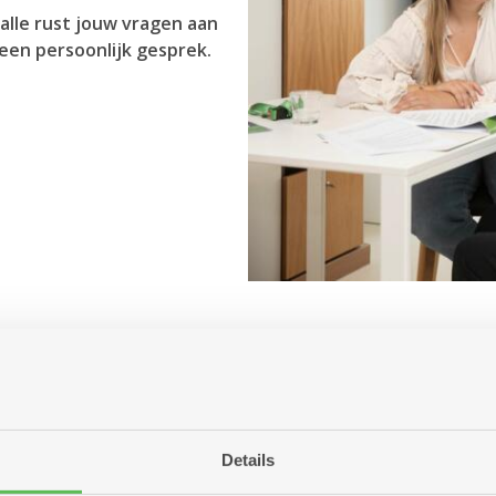
alle rust jouw vragen aan
een persoonlijk gesprek.
Antwerpen aanbiedt?
r jou betekenen?
ng of woonzorgcentrum?
Details