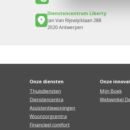
Dienstencentrum Liberty
Jan Van Rijswijcklaan 288
2020 Antwerpen
Onze diensten
Onze innova
Thuisdiensten
Mijn Boek
Dienstencentra
Webwinkel De
Assistentiewoningen
Woonzorgcentra
Financieel comfort