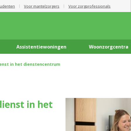
tudenten
Voor mantelzorgers
Voor zorgprofessionals
Assistentiewoningen
Woonzorgcentra
enst in het dienstencentrum