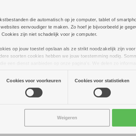
persoonlijk te helpen met al jouw vragen rond best
elijkheden die we aanbieden.
 tekstbestanden die automatisch op je computer, tablet of smart
ag verder!
ebsites eenvoudiger te maken. Zo hoef je bijvoorbeeld je gegev
 Cookies zijn niet schadelijk voor je computer.
ies op jouw toestel opslaan als ze strikt noodzakelijk zijn voor 
andere soorten cookies hebben we jouw toestemming nodig. Som
n die een dienst aanbieden op onze pagina's. We delen zo informa
n onze site voor social media, advertenties en analyse. Deze p
atie die je aan hen verstrekte.
Cookies voor voorkeuren
Cookies voor statistieken
Weigeren
ur tot 15.00 uur