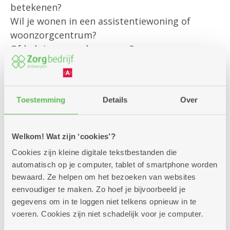
betekenen?
Wil je wonen in een assistentiewoning of
woonzorgcentrum?
Of heb je een andere vraag?
Onze klantenbegeleider is er om jou
persoonlijk te helpen met al jouw vragen rond
Toestemming
Details
Over
bestaande diensten
en om je te informeren over alle
mogelijkheden die we aanbieden.
Welkom! Wat zijn ‘cookies’?
Cookies zijn kleine digitale tekstbestanden die
Kom gerust langs – we helpen je graag verder!
automatisch op je computer, tablet of smartphone worden
bewaard. Ze helpen om het bezoeken van websites
eenvoudiger te maken. Zo hoef je bijvoorbeeld je
gegevens om in te loggen niet telkens opnieuw in te
voeren. Cookies zijn niet schadelijk voor je computer.
Zitdagen klantendienst