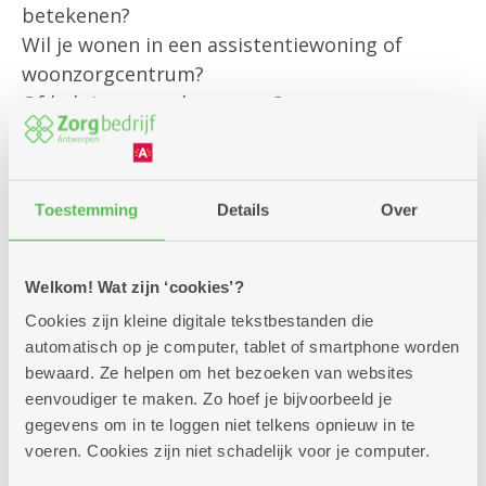
betekenen?
Wil je wonen in een assistentiewoning of
woonzorgcentrum?
Of heb je een andere vraag?
Onze klantenbegeleider is er om jou
persoonlijk te helpen met al jouw vragen rond
Toestemming
Details
Over
bestaande diensten
en om je te informeren over alle
mogelijkheden die we aanbieden.
Welkom! Wat zijn ‘cookies’?
Cookies zijn kleine digitale tekstbestanden die
Kom gerust langs – we helpen je graag verder!
automatisch op je computer, tablet of smartphone worden
bewaard. Ze helpen om het bezoeken van websites
eenvoudiger te maken. Zo hoef je bijvoorbeeld je
gegevens om in te loggen niet telkens opnieuw in te
voeren. Cookies zijn niet schadelijk voor je computer.
Zitdagen klantendienst