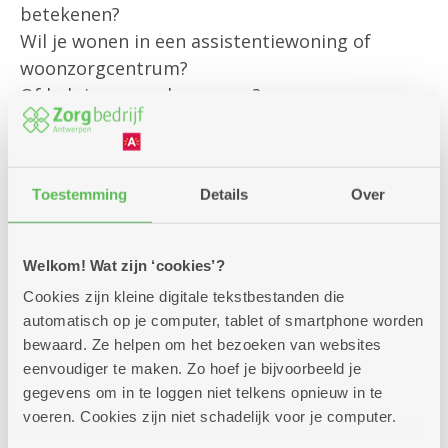
betekenen?
Wil je wonen in een assistentiewoning of
woonzorgcentrum?
Of heb je een andere vraag?
Onze klantenbegeleider is er om jou
persoonlijk te helpen met al jouw vragen rond
Toestemming
Details
Over
bestaande diensten
en om je te informeren over alle
mogelijkheden die we aanbieden.
Welkom! Wat zijn ‘cookies’?
Cookies zijn kleine digitale tekstbestanden die
Kom gerust langs – we helpen je graag verder!
automatisch op je computer, tablet of smartphone worden
bewaard. Ze helpen om het bezoeken van websites
eenvoudiger te maken. Zo hoef je bijvoorbeeld je
gegevens om in te loggen niet telkens opnieuw in te
voeren. Cookies zijn niet schadelijk voor je computer.
Zitdagen klantendienst