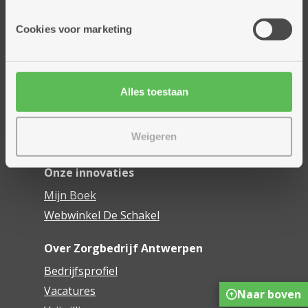
Onze diensten
Cookies voor marketing
Thuisdiensten
Dienstencentra
Assistentiewoningen
Alles toestaan
Woonzorgcentra
Financieel comfort
Weigeren
Mijn Zorgbedrijf
Onze innovaties
Mijn Boek
Webwinkel De Schakel
Over Zorgbedrijf Antwerpen
Bedrijfsprofiel
Vacatures
Naar boven