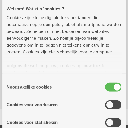
Welkom! Wat zijn ‘cookies’?
Praktisch
Cookies zijn kleine digitale tekstbestanden die
automatisch op je computer, tablet of smartphone worden
bewaard. Ze helpen om het bezoeken van websites
dinsdag 27 oktober 2026
14.00 uur tot 16.00 uur
eenvoudiger te maken. Zo hoef je bijvoorbeeld je
2 euro, inschrijven voor 1 oktober 2026. Smul:
gegevens om in te loggen niet telkens opnieuw in te
hotdogs 4 euro.
voeren. Cookies zijn niet schadelijk voor je computer.
Volgens de wet mogen wij cookies op jouw toestel
Reserveer vervoer
opslaan als ze strikt noodzakelijk zijn voor het gebruik
Dienstencentrum Rozenboom
van de site, dat kan je niet weigeren. Voor andere soorten
Toestemmingsselectie
Hallershofstraat 5
cookies hebben we jouw toestemming nodig. Sommige
Noodzakelijke cookies
2100 Deurne
cookies worden geplaatst door derde partijen die een
dienst aanbieden op onze pagina's. We delen zo
Cookies voor voorkeuren
informatie over jouw (geanonimiseerd) gebruik van onze
Delen
site voor social media, advertenties en analyse. Deze
partners kunnen deze gegevens combineren met andere
Cookies voor statistieken
informatie die je aan hen verstrekte.