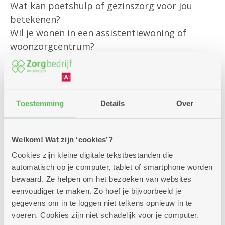
Wat kan poetshulp of gezinszorg voor jou
betekenen?
Wil je wonen in een assistentiewoning of
woonzorgcentrum?
Of heb je een andere vraag?
Onze klantenbegeleider is er om jou
persoonlijk te helpen met al jouw vragen rond
Toestemming
Details
Over
bestaande diensten
en om je te informeren over alle
Welkom! Wat zijn ‘cookies’?
mogelijkheden die we aanbieden.
Cookies zijn kleine digitale tekstbestanden die
Kom gerust langs – we helpen je graag verder!
automatisch op je computer, tablet of smartphone worden
bewaard. Ze helpen om het bezoeken van websites
eenvoudiger te maken. Zo hoef je bijvoorbeeld je
gegevens om in te loggen niet telkens opnieuw in te
voeren. Cookies zijn niet schadelijk voor je computer.
Zitdagen klantendienst