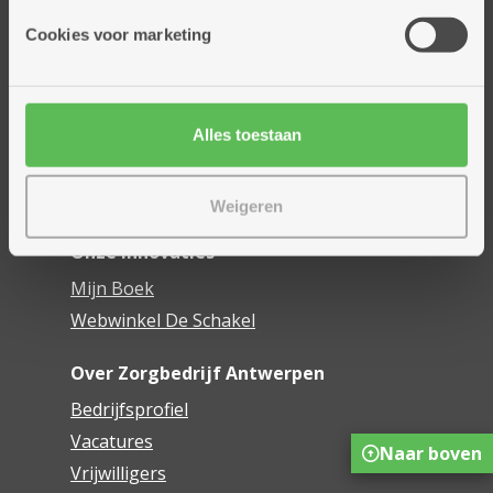
Onze diensten
Cookies voor marketing
Thuisdiensten
Dienstencentra
Assistentiewoningen
Woonzorgcentra
Alles toestaan
Financieel comfort
Mijn Zorgbedrijf
Weigeren
Onze innovaties
Mijn Boek
Webwinkel De Schakel
Over Zorgbedrijf Antwerpen
Bedrijfsprofiel
Vacatures
Naar boven
Vrijwilligers