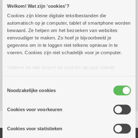
Praktisch
Welkom! Wat zijn ‘cookies’?
Cookies zijn kleine digitale tekstbestanden die
automatisch op je computer, tablet of smartphone worden
woensdag 14 oktober
14.00 uur tot 16.00
bewaard. Ze helpen om het bezoeken van websites
2026
uur
eenvoudiger te maken. Zo hoef je bijvoorbeeld je
6 euro voor 10 spellen, smul: taartje met koffie
gegevens om in te loggen niet telkens opnieuw in te
of thee 6 euro
voeren. Cookies zijn niet schadelijk voor je computer.
Reserveer vervoer
Volgens de wet mogen wij cookies op jouw toestel
opslaan als ze strikt noodzakelijk zijn voor het gebruik
Dienstencentrum Rozenboom
van de site, dat kan je niet weigeren. Voor andere soorten
Hallershofstraat 5
Toestemmingsselectie
cookies hebben we jouw toestemming nodig. Sommige
Noodzakelijke cookies
2100 Deurne
cookies worden geplaatst door derde partijen die een
dienst aanbieden op onze pagina's. We delen zo
Cookies voor voorkeuren
informatie over jouw (geanonimiseerd) gebruik van onze
Delen
site voor social media, advertenties en analyse. Deze
partners kunnen deze gegevens combineren met andere
Cookies voor statistieken
informatie die je aan hen verstrekte.