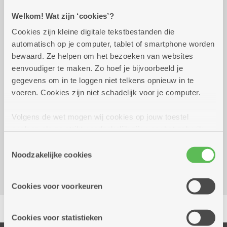
Welkom! Wat zijn ‘cookies’?
Praktisch
Cookies zijn kleine digitale tekstbestanden die
automatisch op je computer, tablet of smartphone worden
dinsdag 29 september
14.00 uur tot 16.00
bewaard. Ze helpen om het bezoeken van websites
2026
uur
eenvoudiger te maken. Zo hoef je bijvoorbeeld je
2 euro, inschrijven voor 1 september. Smul:
gegevens om in te loggen niet telkens opnieuw in te
rijsttaartje met koffie voor 6 euro.
voeren. Cookies zijn niet schadelijk voor je computer.
Volgens de wet mogen wij cookies op jouw toestel
Reserveer vervoer
opslaan als ze strikt noodzakelijk zijn voor het gebruik
Dienstencentrum Rozenboom
van de site, dat kan je niet weigeren. Voor andere soorten
Toestemmingsselectie
Hallershofstraat 5
cookies hebben we jouw toestemming nodig. Sommige
Noodzakelijke cookies
2100 Deurne
cookies worden geplaatst door derde partijen die een
dienst aanbieden op onze pagina's. We delen zo
Cookies voor voorkeuren
informatie over jouw (geanonimiseerd) gebruik van onze
Delen
site voor social media, advertenties en analyse. Deze
partners kunnen deze gegevens combineren met andere
Cookies voor statistieken
informatie die je aan hen verstrekte.