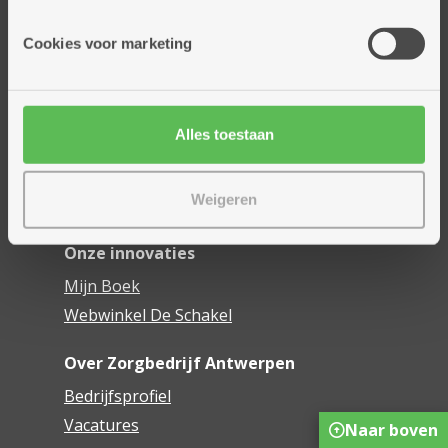
Onze diensten
Cookies voor marketing
Thuisdiensten
Dienstencentra
Assistentiewoningen
Alles toestaan
Woonzorgcentra
Financieel comfort
Weigeren
Mijn Zorgbedrijf
Onze innovaties
Mijn Boek
Webwinkel De Schakel
Over Zorgbedrijf Antwerpen
Bedrijfsprofiel
Vacatures
Naar boven