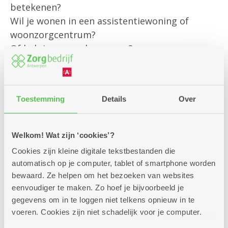
betekenen?
Wil je wonen in een assistentiewoning of
woonzorgcentrum?
Of heb je een andere vraag?
Onze klantenbegeleider is er om jou
persoonlijk te helpen met al jouw vragen rond
Toestemming
Details
Over
bestaande diensten
en om je te informeren over alle
mogelijkheden die we aanbieden.
Welkom! Wat zijn ‘cookies’?
Cookies zijn kleine digitale tekstbestanden die
Kom gerust langs – we helpen je graag verder!
automatisch op je computer, tablet of smartphone worden
bewaard. Ze helpen om het bezoeken van websites
eenvoudiger te maken. Zo hoef je bijvoorbeeld je
gegevens om in te loggen niet telkens opnieuw in te
voeren. Cookies zijn niet schadelijk voor je computer.
Zitdagen klantendienst