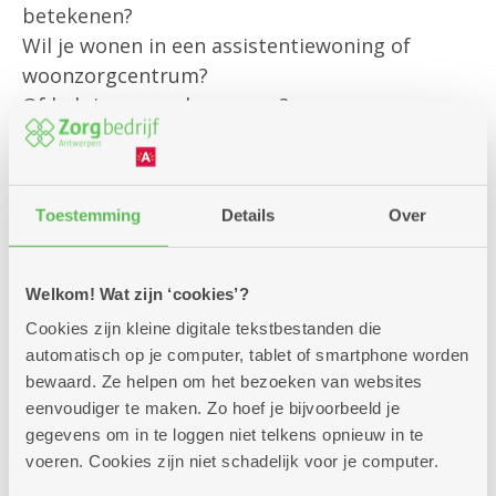
betekenen?
Wil je wonen in een assistentiewoning of
woonzorgcentrum?
Of heb je een andere vraag?
Onze klantenbegeleider is er om jou
persoonlijk te helpen met al jouw vragen rond
Toestemming
Details
Over
bestaande diensten
en om je te informeren over alle
mogelijkheden die we aanbieden.
Welkom! Wat zijn ‘cookies’?
Cookies zijn kleine digitale tekstbestanden die
Kom gerust langs – we helpen je graag verder!
automatisch op je computer, tablet of smartphone worden
bewaard. Ze helpen om het bezoeken van websites
eenvoudiger te maken. Zo hoef je bijvoorbeeld je
gegevens om in te loggen niet telkens opnieuw in te
voeren. Cookies zijn niet schadelijk voor je computer.
Zitdagen klantendienst