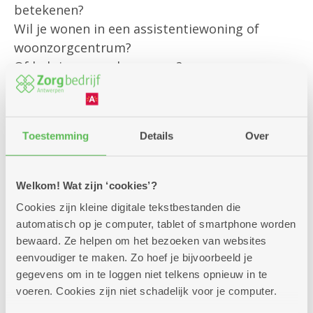
betekenen?
Wil je wonen in een assistentiewoning of
woonzorgcentrum?
Of heb je een andere vraag?
Onze klantenbegeleider is er om jou
persoonlijk te helpen met al jouw vragen rond
Toestemming
Details
Over
bestaande diensten
en om je te informeren over alle
mogelijkheden die we aanbieden.
Welkom! Wat zijn ‘cookies’?
Cookies zijn kleine digitale tekstbestanden die
Kom gerust langs – we helpen je graag verder!
automatisch op je computer, tablet of smartphone worden
bewaard. Ze helpen om het bezoeken van websites
eenvoudiger te maken. Zo hoef je bijvoorbeeld je
gegevens om in te loggen niet telkens opnieuw in te
voeren. Cookies zijn niet schadelijk voor je computer.
Zitdagen klantendienst