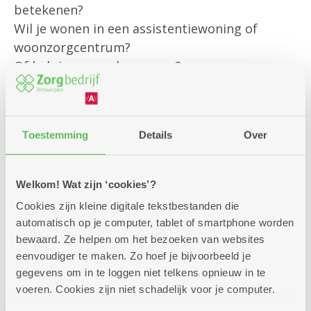
betekenen?
Wil je wonen in een assistentiewoning of
woonzorgcentrum?
Of heb je een andere vraag?
Onze klantenbegeleider is er om jou
persoonlijk te helpen met al jouw vragen rond
Toestemming
Details
Over
bestaande diensten
en om je te informeren over alle
mogelijkheden die we aanbieden.
Welkom! Wat zijn ‘cookies’?
Cookies zijn kleine digitale tekstbestanden die
Kom gerust langs – we helpen je graag verder!
automatisch op je computer, tablet of smartphone worden
bewaard. Ze helpen om het bezoeken van websites
eenvoudiger te maken. Zo hoef je bijvoorbeeld je
gegevens om in te loggen niet telkens opnieuw in te
voeren. Cookies zijn niet schadelijk voor je computer.
Zitdagen klantendienst