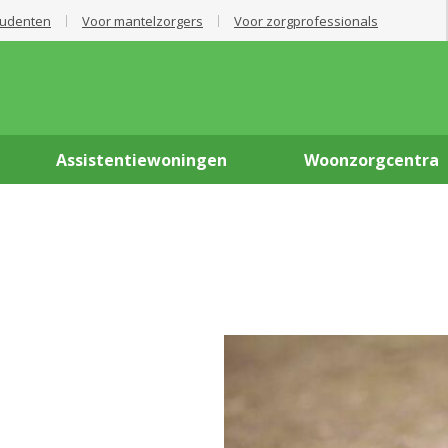
tudenten
Voor mantelzorgers
Voor zorgprofessionals
Assistentiewoningen
Woonzorgcentra