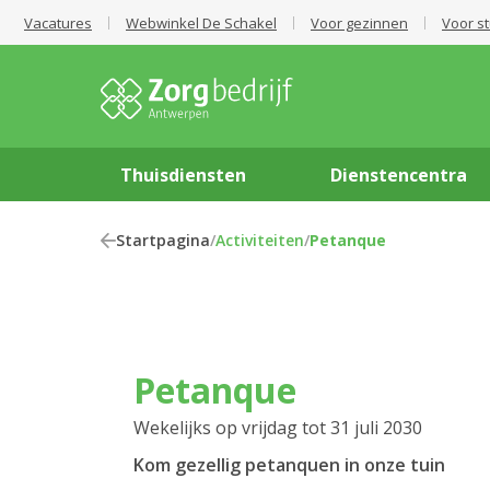
Vacatures
Webwinkel De Schakel
Voor gezinnen
Voor s
Thuisdiensten
Dienstencentra
Startpagina
/
Activiteiten
/
Petanque
Petanque
Wekelijks op vrijdag tot 31 juli 2030
Kom gezellig petanquen in onze tuin