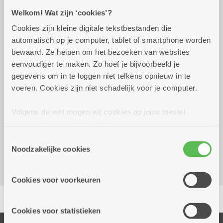
Welkom! Wat zijn ‘cookies’?
Praktisch
Cookies zijn kleine digitale tekstbestanden die
automatisch op je computer, tablet of smartphone worden
bewaard. Ze helpen om het bezoeken van websites
Van maandag 7 september 2026,
09.00 uur
eenvoudiger te maken. Zo hoef je bijvoorbeeld je
wekelijks op maandag tot 28
tot 11.00
gegevens om in te loggen niet telkens opnieuw in te
december 2040
uur
voeren. Cookies zijn niet schadelijk voor je computer.
Volgens de wet mogen wij cookies op jouw toestel
Reserveer vervoer
opslaan als ze strikt noodzakelijk zijn voor het gebruik
Dienstencentrum De Vrijgeweide
van de site, dat kan je niet weigeren. Voor andere soorten
Toestemmingsselectie
Luitenant Lippenslaan 59
cookies hebben we jouw toestemming nodig. Sommige
Noodzakelijke cookies
2140 Borgerhout
cookies worden geplaatst door derde partijen die een
dienst aanbieden op onze pagina's. We delen zo
Cookies voor voorkeuren
informatie over jouw (geanonimiseerd) gebruik van onze
Delen
site voor social media, advertenties en analyse. Deze
partners kunnen deze gegevens combineren met andere
Cookies voor statistieken
informatie die je aan hen verstrekte.