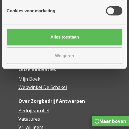
Onze diensten
Cookies voor marketing
Thuisdiensten
Dienstencentra
Assistentiewoningen
Alles toestaan
Woonzorgcentra
Financieel comfort
Mijn Zorgbedrijf
Weigeren
Onze innovaties
Mijn Boek
Webwinkel De Schakel
Over Zorgbedrijf Antwerpen
Bedrijfsprofiel
Vacatures
Naar boven
Vrijwilligers