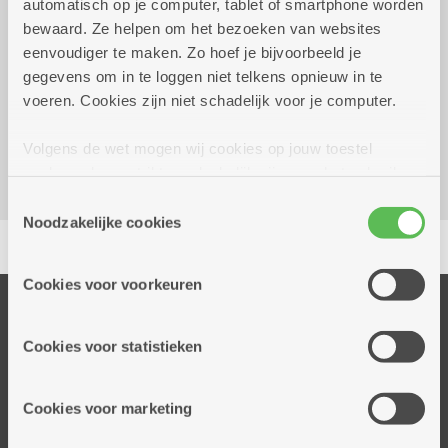
automatisch op je computer, tablet of smartphone worden
december 2026
16.00 uur
bewaard. Ze helpen om het bezoeken van websites
eenvoudiger te maken. Zo hoef je bijvoorbeeld je
Gratis
gegevens om in te loggen niet telkens opnieuw in te
voeren. Cookies zijn niet schadelijk voor je computer.
Kombine Boeksveld (dienstencentrum)
Krijgslaan 241
Volgens de wet mogen wij cookies op jouw toestel
2610 Wilrijk
opslaan als ze strikt noodzakelijk zijn voor het gebruik
van de site, dat kan je niet weigeren. Voor andere soorten
Toestemmingsselectie
cookies hebben we jouw toestemming nodig. Sommige
Noodzakelijke cookies
Delen
cookies worden geplaatst door derde partijen die een
dienst aanbieden op onze pagina's. We delen zo
Cookies voor voorkeuren
informatie over jouw (geanonimiseerd) gebruik van onze
Onze diensten
site voor social media, advertenties en analyse. Deze
partners kunnen deze gegevens combineren met andere
Thuisdiensten
Cookies voor statistieken
informatie die je aan hen verstrekte.
Dienstencentra
Assistentiewoningen
Cookies voor marketing
Woonzorgcentra