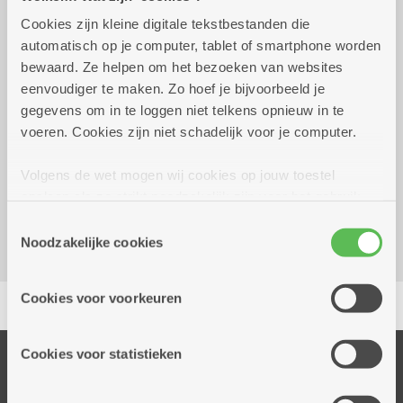
Cookies zijn kleine digitale tekstbestanden die
Wekelijks op donderdag tot 17
09.00 uur tot
automatisch op je computer, tablet of smartphone worden
december 2026
09.30 uur
bewaard. Ze helpen om het bezoeken van websites
1,50 euro
eenvoudiger te maken. Zo hoef je bijvoorbeeld je
15 euro (10-beurtenkaart)
gegevens om in te loggen niet telkens opnieuw in te
voeren. Cookies zijn niet schadelijk voor je computer.
Reserveer vervoer
Volgens de wet mogen wij cookies op jouw toestel
Kombine Boelaer (dienstencentrum)
opslaan als ze strikt noodzakelijk zijn voor het gebruik
Lodewijk van Berckenlaan 361 G 01
van de site, dat kan je niet weigeren. Voor andere soorten
2140 Borgerhout
Toestemmingsselectie
cookies hebben we jouw toestemming nodig. Sommige
Noodzakelijke cookies
cookies worden geplaatst door derde partijen die een
dienst aanbieden op onze pagina's. We delen zo
Delen
Cookies voor voorkeuren
informatie over jouw (geanonimiseerd) gebruik van onze
site voor social media, advertenties en analyse. Deze
partners kunnen deze gegevens combineren met andere
Cookies voor statistieken
Onze diensten
informatie die je aan hen verstrekte.
Thuisdiensten