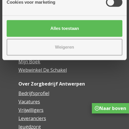
Cookies voor marketing
Dienstencentra
Assistentiewoningen
Woonzorgcentra
Alles toestaan
Financieel comfort
Mijn Zorgbedrijf
Weigeren
Onze innovaties
Mijn Boek
Webwinkel De Schakel
Over Zorgbedrijf Antwerpen
Bedrijfsprofiel
Vacatures
Naar boven
Vrijwilligers
Leveranciers
Jeugdzorg